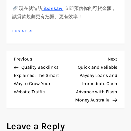
現在就造訪
ibank.tw
立即預估你的可貸金額，
讓貸款規劃更有把握、更有效率！
BUSINESS
P
Previous
Next
Previous
Next
Post
Post
Quality Backlinks
Quick and Reliable
o
Explained: The Smart
Payday Loans and
Way to Grow Your
Immediate Cash
s
Website Traffic
Advance with Flash
t
Money Australia
n
Leave a Reply
a