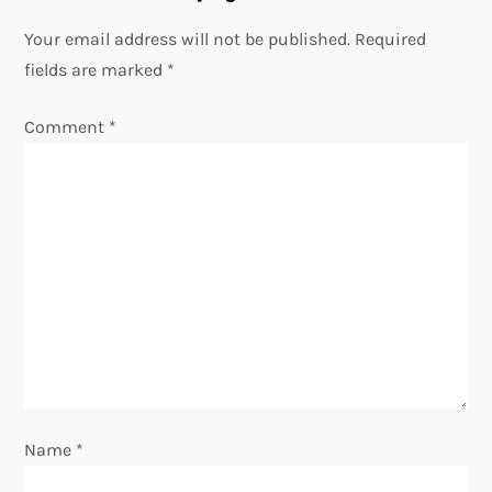
v
Your email address will not be published.
Required
fields are marked
*
i
Comment
*
g
a
t
i
o
n
Name
*